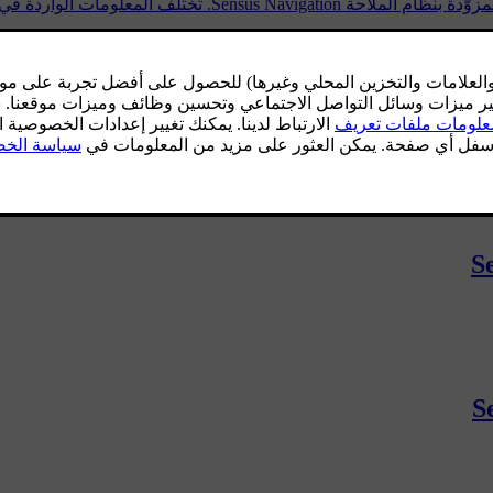
إنّ MapCare™ هي خدمة لتحديث الخرائط في سيارات Volvo المز