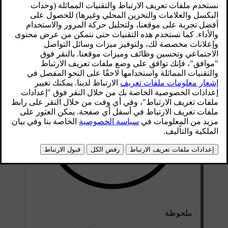
محدّث ٠٨‏/٠٩‏/٢٠٢٥
ملحوظة