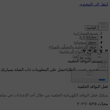
الدعم
/
جميع السيارات
/
/
EX30 2027
دليل الاستخدام
/
الراحة الداخلية والتحكّم بالمناخ
/
النوافذ والألواح الزجاجية
/
تشغيل النوافذ
/
قفل النوافذ الخلفية
دعم مخصص حسب الطلب
احصل على المعلومات ذات الصلة بسيارتك 
تسجيل الدخول
قفل النوافذ الخلفية
يمكنك قفل النوافذ الكهربائية الخلفية من خلال أحد الإعدادات في شا
محدّث ٢٥‏/٠٥‏/٢٠٢٦