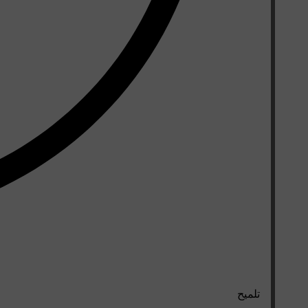
تلميح