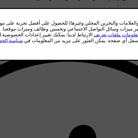
 الهواء النقي عبر مرشح الهواء والسماح بإعادة تدوير الهواء في مقص