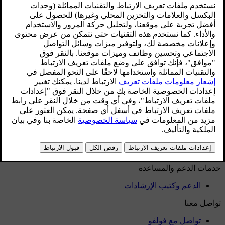
محدّث ٢٥‏/٠٤‏/٢٠٢٤
في حال اكتشفت السيارة عدم وجود ركاب في المقاعد الخلفية،
فيمكنها أن تقوم بالحدّ من وظائف التحكّم بالمناخ في مقصورة
الركاب الخلفية. إنّ الهدف من ذلك هو التقليل من استهلاك الطاقة.
هل ساعد هذا؟
نعم
لا