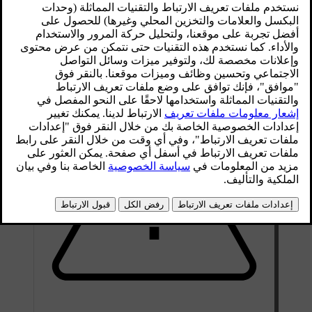
محدّث ٠٩‏/٠٤‏/٢٠٢٥
يمكن ضبط وضعيّة كل واحد من المقاعد وإمالة مسند الظهر فيه
بشكل فردي.