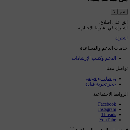
نعم
لا