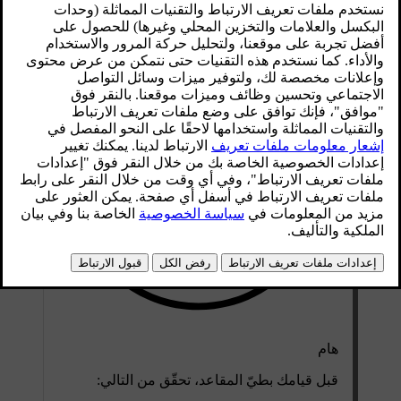
محدّث ٠٧‏/٠٨‏/٢٠٢٤
هام
قبل قيامك بطيّ المقاعد، تحقّق من التالي: