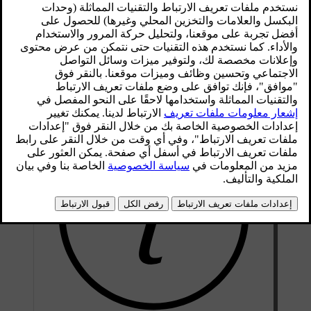
الرقمية ومن امتثال السيارة للقوانين واللوائح
المحلية.
محدّث ٢٥‏/٠٤‏/٢٠٢٤
للحصول على المساعدة في تسجيل سيارتك في منطقة جديدة،
اتصل بقسم الدعم لدى Volvo.