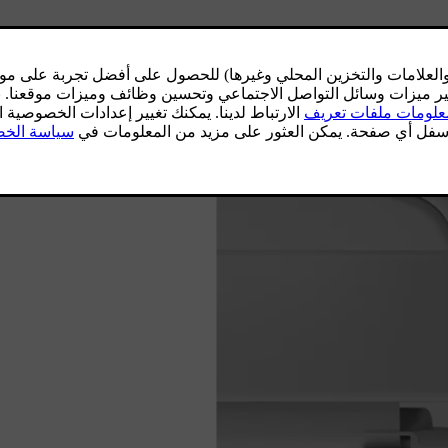
شيء من أجل تحريره من وضعيّته المقفلة. استمر في الإمساك بالمقب