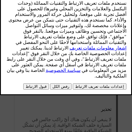
تحذير
لا ينبغي أن يكون هناك أيّ راكب جالس في
السيارة خلف الشبكة الواقية. إذ يمكن أن تشكّل
الشبكة الواقية عائقًا يمنع الاستخدام الصحيح