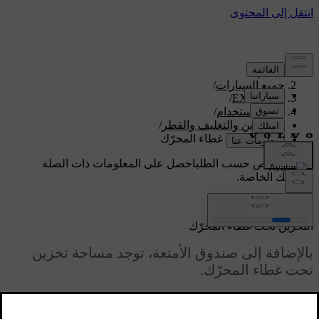
الدعم
/
جميع السيارات
/
/
EX90 2026
دليل الاستخدام
/
التخزين والتغليف والقطر
/
التخزين تحت غطاء المحرّك
دعم مخصص حسب الطلب
احصل على المعلومات ذات الصلة
بسيارتك الخاصة.
تسجيل الدخول
التخزين تحت غطاء المحرّك
بالإضافة إلى صندوق الأمتعة، توجد مساحة تخزين
تحت غطاء المحرّك.
محدّث ٣٠‏/٠٣‏/٢٠٢٦
من بين الأغراض التي يمكن تخزينها في منطقة الحمولة الأمامية