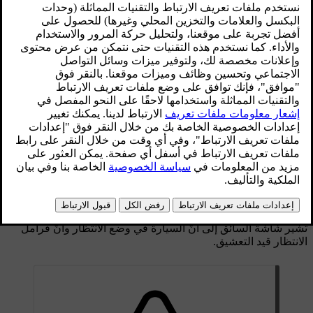
تقوم فرامل الركن بقفل العجلات الخلفية للسيارة. عندما تكون قيد
الركن، تقوم السيارة بمراقبة مدى ثباتها على الأرض وتعمل على
إحكام هذا الثبات تلقائيًا إذا لزم الأمر.
إنّ قيامك بالضغط على الزرّ المميّز بعلامة
P
في ذراع التحكّم ينقل
[1]
السيارة إلى وضع الركن ويتيح تعشيق فرامل الانتظار.
ستقوم سيارتك بتعشيق فرامل الانتظار تلقائيًا في العديد من
الحالات: وهي تشمل ما يلي:
بقيت سيارتك ثابتة في وضع "الفرملة التلقائية أثناء التوقف"
لفترة زمنية طويلة.
قمتَ بمغادرة سيارتك.
هناك كابل شحن متصل بسيارتك.
في نهاية مناورة ركن مؤازَرة.
تشير شاشة السائق إلى أنّ السيارة في وضع الانتظار وأنّ فرامل
الانتظار قيد التعشيق.