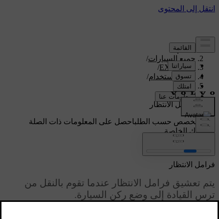
الدعم
/
جميع السيارات
/
/
EX90 2026
دليل الاستخدام
/
القيادة
/
الفرامل
/
فرامل الانتظار
دعم مخصص حسب الطلب
احصل على المعلومات ذات الصلة
بسيارتك الخاصة.
تسجيل الدخول
فرامل الانتظار
يتم تعشيق فرامل الانتظار عندما تقوم بالنقل من
ترس القيادة إلى وضع ركن السيارة.
محدّث ٠٩‏/٠٤‏/٢٠٢٥