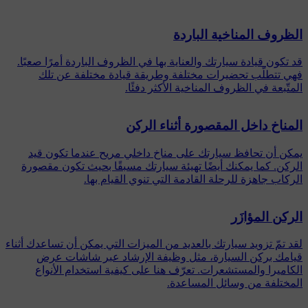
الظروف المناخية الباردة
قد تكون قيادة سيارتك والعناية بها في الظروف الباردة أمرًا صعبًا.
فهي تتطلّب تحضيرات مختلفة وطريقة قيادة مختلفة عن تلك
المتّبعة في الظروف المناخية الأكثر دفئًا.
المناخ داخل المقصورة أثناء الركن
يمكن أن تحافظ سيارتك على مناخ داخلي مريح عندما تكون قيد
الركن. كما يمكنك أيضًا تهيئة سيارتك مسبقًا بحيث تكون مقصورة
الركاب جاهزة للرحلة القادمة التي تنوي القيام بها.
الركن المؤازَر
لقد تمّ تزويد سيارتك بالعديد من الميزات التي يمكن أن تساعدك أثناء
قيامك بركن السيارة، مثل وظيفة الإرشاد عبر شاشات عرض
الكاميرا والمستشعرات. تعرّف هنا على كيفية استخدام الأنواع
المختلفة من وسائل المساعدة.