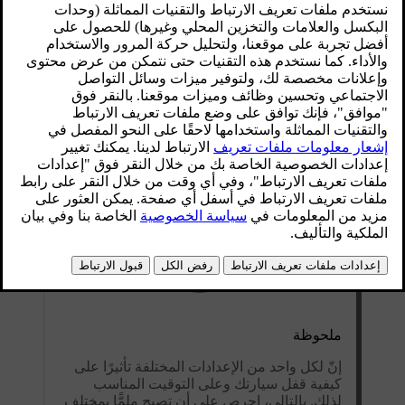
ملحوظة
إنّ لكل واحد من الإعدادات المختلفة تأثيرًا على
كيفية قفل سيارتك وعلى التوقيت المناسب
لذلك. بالتالي، احرص على أن تصبح ملمًّا بمختلف