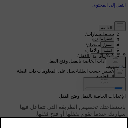
الدعم
/
جميع السيارات
/
/
EX90 2026
دليل الاستخدام
/
الدخول والأمان
/
القَفل وفتح القَفل
/
الإعدادات الخاصة بالقفل وفتح القفل
دعم مخصص حسب الطلب
احصل على المعلومات ذات الصلة
بسيارتك الخاصة.
تسجيل الدخول
الإعدادات الخاصة بالقفل وفتح القفل
باستطاعتك تخصيص الطريقة التي تتفاعل فيها
سيارتك عندما تقوم بقفلها أو فتح قفلها.
محدّث ٠٩‏/٠٤‏/٢٠٢٥