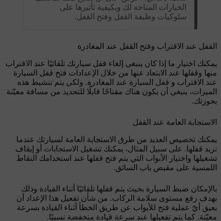
الخيارات المتاحة لك وبكيفية تأثيرها على
سلوكيات وظيفة القفل وفتح القفل.
القفل عند الاقتراب وفتح القفل عند المغادرة
يمكنك اختيار ما إذا كان ينبغي إلغاء قفل سيارتك تلقائيًا عند الاقتراب
منها وقفلها عند الابتعاد عنها من خلال الإعدادات
فتح قفل السيارة
عند الاقتراب
و
قفل السيارة عند المغادرة
. ولكي يتم تنشيط هذه
الميزات، ينبغي أن يكون هناك مفتاحًا قابلًا للتحديد من مسافة معيّنة
بحوزتك.
الاستجابة العامة عند القفل
يمكنك تخصيص العديد من طرق الاستجابة العامة لسيارتك عندما
تريد قفلها. على سبيل المثال، يمكنك تشغيل الاستجابات أو إيقاف
تشغيلها واختيار الأبواب التي يتم فتح قفلها عند استخدامك النقاط
اللمسية على مقبض باب السائق.
بالإمكان ضبط السيارة بحيث يتم قفلها تلقائيًا أثناء القيادة وذلك
بهدف رفع مستوى سلامة الركاب. من شأن تفعيل هذا الإعداد أن
يعيق أيّ عملية فتح للأبواب عن طريق الخطأ أثناء القيادة بسرعة
معيّنة. كما يتم تفعيلها عند سرعة قيادة منخفضة نسبيًا.