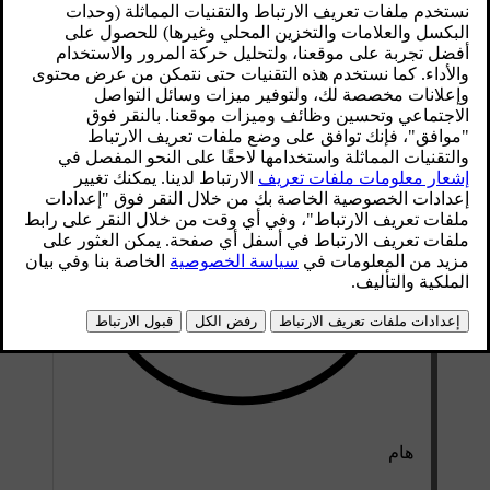
محدّث ١٠‏/٠١‏/٢٠٢٥
هام