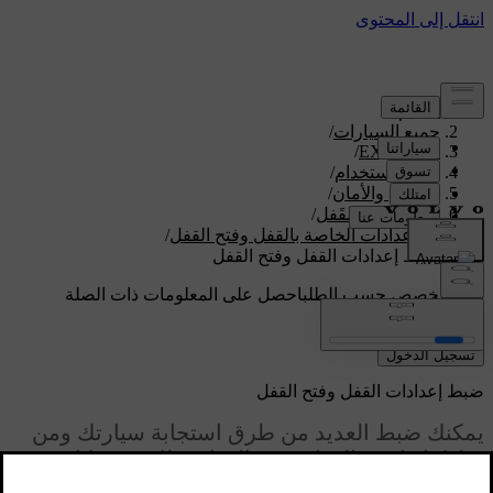
الدعم
/
جميع السيارات
/
/
EX90 2026
دليل الاستخدام
/
الدخول والأمان
/
القَفل وفتح القَفل
/
الإعدادات الخاصة بالقفل وفتح القفل
/
ضبط إعدادات القفل وفتح القفل
دعم مخصص حسب الطلب
احصل على المعلومات ذات الصلة
بسيارتك الخاصة.
تسجيل الدخول
ضبط إعدادات القفل وفتح القفل
يمكنك ضبط العديد من طرق استجابة سيارتك ومن
سلوكياتها عند القفل وفتح القفل وذلك من خلال
الإعدادات.