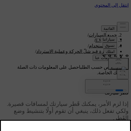
الدعم
/
جميع السيارات
/
/
EX90 2026
دليل الاستخدام
/
السيارة قيد شلّ الحركة وعملية الاسترداد
/
قَطر سيارتك
دعم مخصص حسب الطلب
احصل على المعلومات ذات الصلة
بسيارتك الخاصة.
تسجيل الدخول
قَطر سيارتك
إذا لزم الأمر، يمكنك قَطر سيارتك لمسافات قصيرة.
ولكي تفعل ذلك، ينبغي أن تقوم أولًا بتنشيط وضع
القَطر.
محدّث ١٠‏/٠١‏/٢٠٢٥