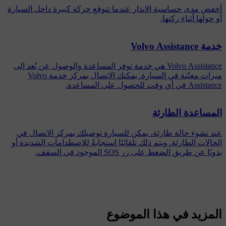
أخفض مدى حساسية الإنذار عندما تتوقع حركة كبيرة داخل السيارة
أو حولها أثناء ركنها.
خدمة ‏Volvo Assistance
Volvo Assistance هي خدمة توفر المساعدة والوصول عن بُعد إلى
ميزات معيّنة في السيارة. يمكنك الاتصال بمركز خدمة Volvo
Assistance في أي وقت للحصول على المساعدة.
المساعدة الطارئة
عند نشوء حالة طارئة، يمكن للسيارة توصيلك بمركز الاتصال في
الحالات الطارئة. ويتم ذلك تلقائيًا استجابةً للاصطدامات الشديدة أو
يدويًا عن طريق الضغط على زر SOS الموجود في السقف.
المزيد في هذا الموضوع