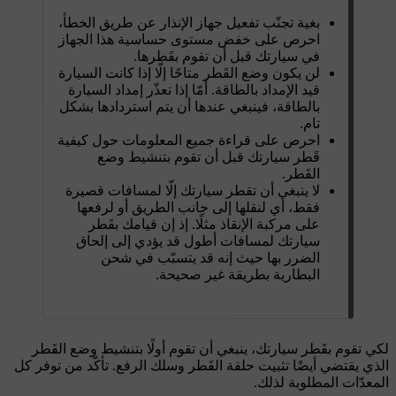
بغية تجنّب تفعيل جهاز الإنذار عن طريق الخطأ،
احرص على خفض مستوى حساسية هذا الجهاز
في سيارتك قبل أن تقوم بقَطرها.
لن يكون وضع القَطر متاحًا إلّا إذا كانت السيارة
قيد الإمداد بالطاقة. أمّا إذا تعذّر إمداد السيارة
بالطاقة، فينبغي عندها أن يتم استردادها بشكل
تام.
احرص على قراءة جميع المعلومات حول كيفية
قَطر سيارتك قبل أن تقوم بتنشيط وضع
القَطر.
لا ينبغي أن تقطر سيارتك إلّا لمسافات قصيرة
فقط، أي لنقلها إلى جانب الطريق أو لرفعها
على مركبة الإنقاذ مثلًا. إذ إن قيامك بقَطر
سيارتك لمسافات أطول قد يؤدي إلى إلحاق
الضرر بها حيث إنه قد يتسبّب في شحن
البطارية بطريقة غير صحيحة.
لكي تقوم بقَطر سيارتك، ينبغي أن تقوم أولًا بتنشيط وضع القَطر
الذي يقتضي أيضًا تثبيت حلقة القَطر وسلك الرفع. تأكّد من توفر كل
المعدّات المطلوبة لذلك.