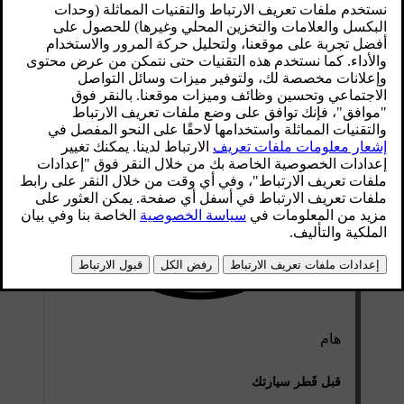
هام
قبل قَطر سيارتك