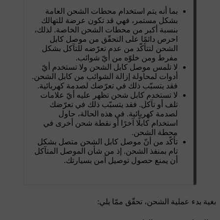
بما أنه يتم استخدام محطات الشحن العامة
بشكل مستمر، فهي قد تكون عرضة للتهالك
بنسبة أكبر من محطات الشحن الخاصة. لذلك،
احرص دائمًا على التحقّق من موصل كابل
الشحن لتتأكّد من عدم تعرّضه للتآكل بشكل
مفرط ومن خلوّه من أيّ شوائب.
لا تلمس موصل كابل الشحن ولا تستخدم أيّ
أدوات لمحاولة إزالة الشوائب من كابل الشحن.
فقد يتسبّب ذلك في تعرّضك لصدمة كهربائية.
لا تستخدم كابل شحن تظهر عليه أيّ علامات
تلف أو تآكل. فقد يتسبّب ذلك في تعرّضك
لصدمة كهربائية. في هذه الحالة، حاول
استخدام كابلًا آخرًا أو نقطة شحن أخرى في
محطة الشحن.
تأكّد من أنّ موصل كابل الشحن متصل بشكل
تام بمنفذ الشحن. إذ من شأن الموصل المتآكل
أن يمنع حصول توصيل آمن بسيارتك.
بغية بدء عملية الشحن، تحقّق ممّا يلي: