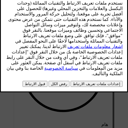
محدّث ١٣‏/١١‏/٢٠٢٤
إذا كنت ترغب في أن تكون لغة النظام في سيارتك مختلفة عن لغته
الحالية، فينبغي أن تقوم بتغيير لغة النظام.
هام