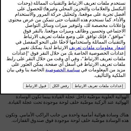
الأطفال المواجهة للخلف.
محدّث ١٦‏/٠٤‏/٢٠٢٦
يمكن أن تساهم الوسائد الهوائية الأمامية في حماية السائق والراكب
الأمامي من الإصابة الجسدية البالغة في حال كانا جالسين بشكل
صحيح عند وقوع الاصطدام. ويتمّ نشر الوسائد الهوائية على كل
جانب بشكل مستقل عن بعضها البعض.
هناك وسادتان هوائيتان أماميتان من جانب السائق. تكون الوسادة
الهوائية العلوية موضّبة داخل عجلة القيادة بينما تكون الوسادة
الهوائية عند الركبة موضّبة خلف لوحة موجودة تحت عجلة القيادة.
هناك وسادة هوائية أمامية واحدة من جانب الراكب الأمامي. وتكون
هذه الوسادة موضّبة خلف لوحة موجودة فوق صندوق القفازات.