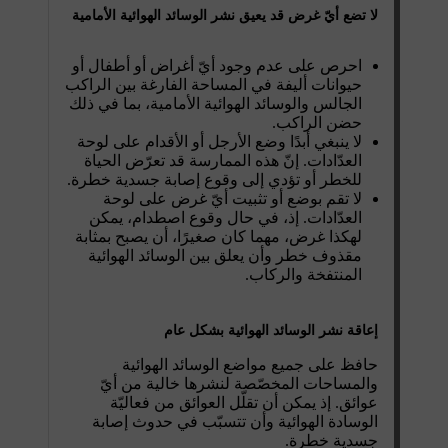
لا تضع أيّ غرض قد يعيق نشر الوسائد الهوائية الأمامية
احرص على عدم وجود أيّ أغراض أو أطفال أو
حيوانات أليفة في المساحة الفارغة بين الراكب
الجالس والوسائد الهوائية الأمامية، بما في ذلك
حضن الراكب.
لا ينبغي أبدًا وضع الأرجل أو الأقدام على لوحة
العدّادات. إنّ هذه الممارسة قد تعرّض الحياة
للخطر أو تؤدي إلى وقوع إصابة جسدية خطرة.
لا تقم بوضع أو تثبيت أيّ غرض على لوحة
العدّادات. إذ، في حال وقوع اصطدام، يمكن
لهكذا غرض، مهما كان صغيرًا، أن يصبح بمثابة
مقذوف خطر وأن يعلق بين الوسائد الهوائية
المنتفخة والركاب.
إعاقة نشر الوسائد الهوائية بشكل عام
حافظ على جميع مواضع الوسائد الهوائية
والمساحات المخصّصة لنشرها خالية من أيّ
عوائق. إذ يمكن أن تقلّل العوائق من فعاليّة
الوسادة الهوائية وأن تتسبّب في حدوث إصابة
جسدية خطرة.