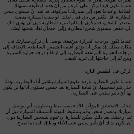
عندما تكون قيد الركن على الرغم من أنّ هذه الوظيفة تستهلك
الطاقة. وعندما تعود إلى سيارتك المركونة، قد تجد أنّ مستوى شحن
البطارية أقل بكثير من ذي قبل. لذلك، لو بقيت السيارة متصلة
بمصدر الشحن، فسيكون بإمكانها تبريد البطارية دون أن يؤدي ذلك
إلى خفض مستوى شحن البطارية وإلى احتمال نفاد شحنها أيضًا.
عندما تكون درجات الحرارة مرتفعة، يوصى بأن تركن سيارتك في
مكان مظلّل. إذ يمكن أن تؤدي أشعة الشمس الساطعة بالإضافة إلى
درجات الحرارة المرتفعة للبطارية إلى ارتفاع درجة حرارة السيارة
ومن ثَم إلى حاجتها إلى تبريد كثيف.
الركن في الطقس البارد
عندما تكون البطارية باردة، تقوم السيارة بتقليل أداء البطارية مؤقتًا
حتى يتم تسخينها. إنّ قيادة السيارة بعد خفض مستوى أدائها لن يكون
لها أيّ تأثير سلبي على البطارية.
لتجنّب الانخفاض المؤقّت للأداء بسبب بطارية باردة، قُم بتوصيل
سيارتك بمصدر شحن وقُم بتنشيط التهيئة المسبقة للسيارة قبل أن
تبدأ رحلتك. بعد ذلك، يمكن للسيارة أن تقوم بتسخين البطارية دون
أن يكون لذلك أيّ تأثير سلبي على الأداء ونطاق القيادة المتاح.