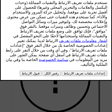
الحالات التي يمكن أن تؤدي إلى تلف البطارية
وبالتالي ينبغي دائمًا تجنّبها.
محدّث ٠٨‏/٠٩‏/٢٠٢٥
مستوى الشحن المنخفض للبطارية والبطارية التي نفد شحنها