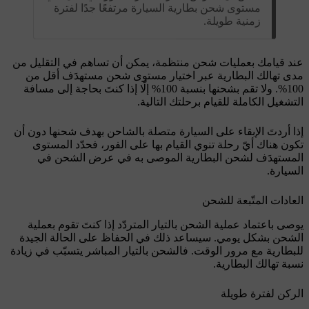
مستوى شحن بطارية السيارة مرتفعًا جدًا لفترة
زمنية طويلة.
عند قيامك بعمليات شحن منتظمة، يمكن أن تساهم في التقليل من
مدى تهالك البطارية عبر اختيار مستوى شحن مستهدَف أقل من
100%. ولا تقم بشحنها بنسبة 100% إلّا إذا كنتَ بحاجة إلى مسافة
التشغيل الكاملة للقيام برحلتك التالية.
إذا أردتَ الإبقاء على السيارة متصلة بالشاحن بهدف شحنها دون أن
تكون هناك أيّ رحلة تنوي القيام بها على الفور، فحدّد المستوى
المستهدَف لشحن البطارية الموصى به في عرض الشحن في
السيارة.
العادات المتّبعة للشحن
يوصى باعتماد عملية الشحن بالتيار المتردّد إذا كنتَ تقوم بعملية
الشحن بشكل يومي. سيساعد ذلك في الحفاظ على الحالة الجيدة
للبطارية مع مرور الوقت. فالشحن بالتيار المباشر يتسبّب في زيادة
نسبة تهالك البطارية.
الركن لفترة طويلة