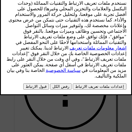
محدّث ٢٥‏/٠٤‏/٢٠٢٤
إنّ أكثر الأسباب شيوعًا لاحتمال حصول التلف تشمل آثار ارتطام
الحجارة والخدوش وظهور العلامات على طول حواف الأبواب أو
المصدّات.