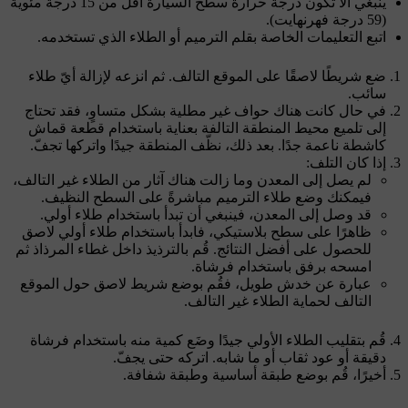
ينبغي ألّا تكون درجة حرارة سطح السيارة أقل من 15 درجة مئوية
(59 درجة فهرنهايت).
اتبع التعليمات الخاصة بقلم الترميم أو الطلاء الذي تستخدمه.
ضع شريطًا لاصقًا على الموقع التالف. ثم انزعه لإزالة أيّ طلاء
سائب.
في حال كانت هناك حواف غير مطلية بشكل متساوٍ، فقد تحتاج
إلى تلميع محيط المنطقة التالفة بعناية باستخدام قطعة قماش
كاشطة ناعمة جدًا. بعد ذلك، نظّف المنطقة جيدًا واتركها تجفّ.
إذا كان التلف:
لم يصل إلى المعدن وما زالت هناك آثار من الطلاء غير التالف،
فيمكنك وضع طلاء الترميم مباشرةً على السطح النظيف.
قد وصل إلى المعدن، فينبغي أن تبدأ باستخدام طلاء أولي.
ظاهرًا على سطح بلاستيكي، فابدأ باستخدام طلاء أولي لاصق
للحصول على أفضل النتائج. قُم بالترذيذ داخل غطاء المرذاذ ثم
امسحه برفق باستخدام فرشاة.
عبارة عن خدش طويل، فقُم بوضع شريط لاصق حول الموقع
التالف لحماية الطلاء غير التالف.
قُم بتقليب الطلاء الأولي جيدًا وضَع كمية منه باستخدام فرشاة
دقيقة أو عود ثقاب أو ما شابه. اتركه حتى يجفّ.
أخيرًا، قُم بوضع طبقة أساسية وطبقة شفافة.