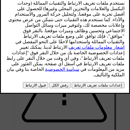
محدّث ١٦‏/٠٤‏/٢٠٢٦
يحتوي كل قرص فرامل على قيمة الحد الأدنى للسمك محفورة أو
مطبوعة على القرص نفسه. يمكن أن يساعدك قياس سُمك أقراص
الفرامل من حين لآخر باستخدام فرجار فيرنييه أو أداة مماثلة في
تحديد ما إذا كانت بحاجة إلى الاستبدال.