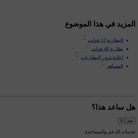
المزيد في هذا الموضوع
البطارية 12 فولت
بطارية 48 فولت
إﻋﺎدة ﺗدوﯾر البطﺎرﯾات
المصاهر
هل ساعد هذا؟
نعم
لا