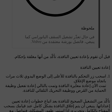
ملحوظة
في حال تعذّر تشغيل السقف البانورامي كما
ينبغي، فاتصل بورشة معتمَدة من Volvo.
قبل أن تقوم بإعادة تعيين النافذة، تأكّد من أنها مغلقة بإحكام.
إعادة تعيين النافذة
اسحب زر التحكم بالنافذة للأعلى إلى الوضع اليدوي ثلاث مرات
باتجاه موضع الإغلاق.
تمت الآن إعادة معايرة النافذة وتمت بالتالي إعادة تفعيل وظيفة
الحماية من القَرص ووظيفة التحريك التلقائي للنافذة.
تأكّد من التشغيل الصحيح للنافذة بعد اتباع خطوات إعادة تعيين
إعداداتها. ينبغي أن يتم إغلاق النافذة بشكل كامل عند قيامك بسحب
المفتاح بالكامل وتحريره. إذا استمر ظهور المشكلة، فتواصل مع