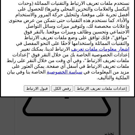
القَرص والحركة التلقائية.
محدّث ١٦‏/٠٤‏/٢٠٢٥
تحذير