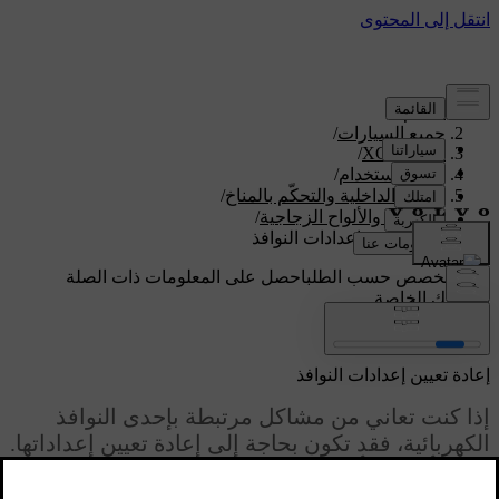
الدعم
/
جميع السيارات
/
/
XC60 2026
دليل الاستخدام
/
الراحة الداخلية والتحكّم بالمناخ
/
النوافذ والألواح الزجاجية
/
إعادة تعيين إعدادات النوافذ
دعم مخصص حسب الطلب
احصل على المعلومات ذات الصلة
بسيارتك الخاصة.
تسجيل الدخول
إعادة تعيين إعدادات النوافذ
إذا كنت تعاني من مشاكل مرتبطة بإحدى النوافذ
الكهربائية، فقد تكون بحاجة إلى إعادة تعيين إعداداتها.
من شأن ذلك أن يتيح للسيارة إعادة معايرة وضعيّة
النوافذ من أجل إعادة تنشيط وظائف الحماية من