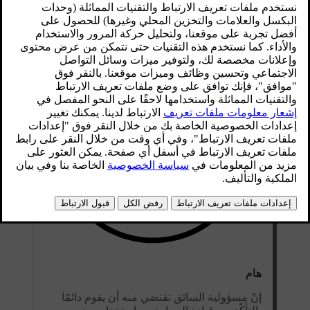
محدّث ٠١‏/٠٨‏/٢٠٢٥
هام
إنّ مسؤولية السائق تقتضي منه أن يقوم دائمًا