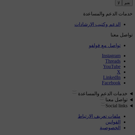
نعم
لا