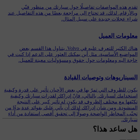
تقدم هذه المواصفات تفاصيلًا حول سيارتك من منظور فنّي
وبالأرقام. لذلك، قد تحتاج إلى مراجعة بعضًا من هذه التفاصيل عند
شراء عجلات جديدة على سبيل المثال.
معلومات العميل
هناك الكثير للتعرف عليه في Volvo. يتناول هذا القسم بعض
المواضيع الأساسية، مثل أين يمكنك العثور على الدعم إذا كنت في
حاجة إليه ومعلومات حول حقوق ومسؤوليات معينة للعميل.
السيناريوهات وتوصيات القيادة
يكون للظروف التي تمرّ بها في بعض الأحيان تأثير على قدرة وكيفية
استخدامك لسيارتك. بالتالي، فإنّ إدراكك لقدرات سيارتك وكيفية
تكيّفها مع مختلف الظروف قد يكون له تأثير كبير على النتيجة
المنشودة. ومن شأن إدراكك لذلك أن يأتي عليك بفوائد عدة بدءًا من
تجنّب المخاطر الواضحة وصولًا إلى تحقيق أقصى استفادة من أداء
سيارتك.
هل ساعد هذا؟