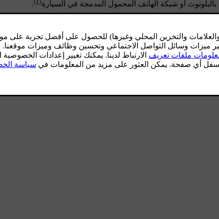
[1]
.