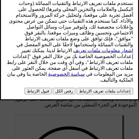
محدّث ٠٢‏/٠٧‏/٢٠٢٥
يتمّ تثبيت شاشة العرض المركزية في وسط لوحة العدّادات ويتم
تنشيطها تلقائيًا عند فتح باب السائق.
يمكن الوصول إلى الميزات الأكثر استخدامًا، مثل التحكّم بالمناخ
والإعدادات ومكتبة التطبيقات، عن طريق الضغط على الرموز
الموجودة في الجزء السفلي من شاشة العرض.