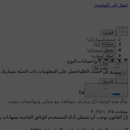
الدعم
/
جميع السيارات
/
/
XC60 2026
دليل الاستخدام
/
المواصفات
/
الشهادات واعتمادات النوع
دعم مخصص حسب الطلب
احصل على المعلومات ذات الصلة بسيارتك 
تسجيل الدخول
الشهادات واعتمادات النوع
تؤكّد هذه الوثيقة أنّ سيارتك متوافقة مع معايير ومواصفات معينة.
محدّث ٢٨‏/١٠‏/٢٠٢٤
إنّ القانون يوجب أن تتضمّن أدلة المستخدم الوثائق الخاصة بشهادات و
للمزيد من المعلومات، اتصل بقسم الدعم لدى Volvo.