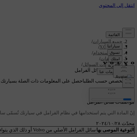
الدعم
/
جميع السيارات
/
/
XC60 2026
دليل الاستخدام
/
المواصفات
/
مواصفات السوائل
/
مواصفات سائل الفرامل
دعم مخصص حسب الطلب
احصل على المعلومات ذات الصلة بسيارتك 
تسجيل الدخول
مواصفات سائل الفرامل
إنّ المادة التي يتم استخدامها في نظام الفرامل في سيارتك تُسمّى سا
محدّث ٢٨‏/١٠‏/٢٠٢٤
النوعية الموصى بها
سائل الفرامل الأصلي من Volvo أو ذلك الذي يتوافق مع كل من التصنيفين Dot 4 و5.1 والفئة 6 من المعيار ISO 4925.