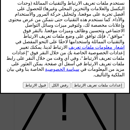
عندما تقوم السيارة بنشر وسادة هوائية، فإنها تقوم بنفخها على الفور
تقريبًا وذلك باستخدام قوة ضاغطة كبيرة مصحوبة بصوت ضجيج
شديد. وانطلاقًا من هذه اللحظة، سيكون أداء الوسادة الوظيفي
مختلفًا باختلاف نوعها. بالنسبة للوسائد الهوائية الأمامية والجانبية،
فإنها تنقبض عند تعرّضها للضغط وتوفر تخميدًا خاضعًا للتحكّم من
أجل إحداث صدمة شديدة واحدة. أمّا بالنسبة للستائر القابلة للنفخ،
فإنها تظل منتفخة لفترة أطول من أجل ضمان الحماية من الصدمات
المتكرّرة.