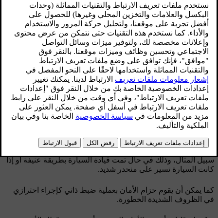
محدّث ٢٨‏/١٠‏/٢٠٢٤
ميزات حزام الأمان
يقوم حزام الأمان بعملية قفل ذاتي لكي يصبح بمثابة نظام تقييد في
ظل ظروف معيّنة، أي عند السحب المفاجئ والقوي للحزام على
سبيل المثال، وذلك في حال تمت قيادة السيارة بطريقة عنيفة أو إذا
كانت السيارة تسير على منحدر شديد.
كما يمكن أن يقوم حزام الأمان بعملية ضبط ذاتي كإجراء احترازي
في الظروف الشديدة الخطورة.