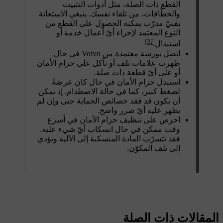
القطع ذات الصلة، مثل أدوات التثبيت
والخطّافات، من تلقاء نفسك. ينبغي الاستعانة
بفنيّ مدرّب يمكنه الحصول على القطع من
النوع المعتمد لإجراء أيّ أعمال خدمة أو
[3]
استبدال.
اتصل بورشة معتمدة من Volvo في حال
ظهرت علامات تلف أو تآكل على حزام الأمان
أو على أيّ قطعة ذات صلة.
استبدل حزام الأمان في حال كان عرضةً
لضغط كبير، كما في حالة الاصطدام. إذ يمكن
أن يكون قد فقد خصائص الحماية حتى وإن لم
يظهر عليه أيّ ضرر واضح.
احرص على تنظيف حزام الأمان في أسرع
وقت ممكن في حال انسكاب أيّ شيء عليه.
فقد تتسرّب المادة المنسكبة إلى الآلية وتؤدي
إلى تلف المكوّن.
المقالات ذات الصلة