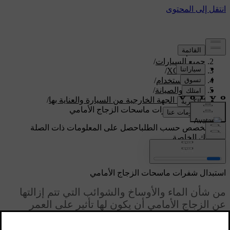
الدعم
/
جميع السيارات
/
/
XC60 2026
دليل الاستخدام
/
العناية والصيانة
/
تنظيف الجهة الخارجية من السيارة والعناية بها
/
استبدال شفرات ماسحات الزجاج الأمامي
دعم مخصص حسب الطلب
احصل على المعلومات ذات الصلة
بسيارتك الخاصة.
تسجيل الدخول
استبدال شفرات ماسحات الزجاج الأمامي
من شأن الماء والأوساخ والشوائب التي تتم إزالتها
عن الزجاج الأمامي أن يكون لها تأثير على العمر
الافتراضي لشفرات ماسحات الزجاج الأمامي. بالتالي،
ينبغي أن تستبدل شفرات الماسحات عندما تظهر