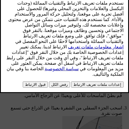
عليها علامات التآكل.
محدّث ١٦‏/٠٤‏/٢٠٢٥
قُم بتنشيط وضع الخدمة للماسحات بواسطة الإعدادات المعروضة
في شاشة العرض المركزية.
قُم بطيّ الماسحات للأعلى وبعيدًا عن الزجاج الأمامي.
اسحب الجزء السفلي من الشفرة بعيدًا عن الذراع حتى تسمع
صوت نقرة.