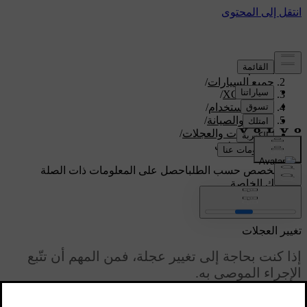
الدعم
/
جميع السيارات
/
/
XC60 2026
دليل الاستخدام
/
العناية والصيانة
/
الإطارات والعجلات
/
تغيير العجلات
دعم مخصص حسب الطلب
احصل على المعلومات ذات الصلة
بسيارتك الخاصة.
تسجيل الدخول
تغيير العجلات
إذا كنت بحاجة إلى تغيير عجلة، فمن المهم أن تتّبع
الإجراء الموصى به.
محدّث ٠١‏/٠٨‏/٢٠٢٥