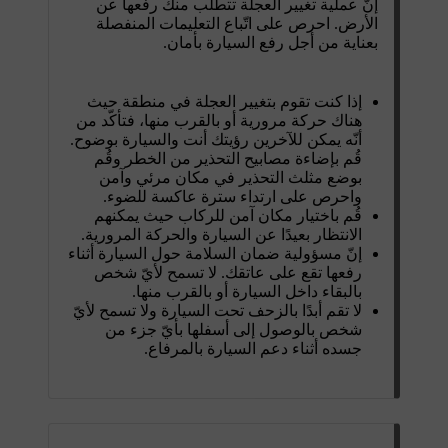
إنّ عملية تغيير العجلة تتطلّب منك رفعها عن
الأرض. احرص على اتّباع التعليمات المنفصلة
بعناية من أجل رفع السيارة بأمان.
إذا كنت تقوم بتغيير العجلة في منطقة حيث
هناك حركة مرورية أو بالقرب منها، فتأكّد من
أنّه يمكن للآخرين رؤيتك أنت والسيارة بوضوح.
قُم بإضاءة مصابيح التحذير من الخطر وقُم
بوضع مثلث التحذير في مكان مرئي وآمن
واحرص على ارتداء سترة عاكسة للضوء.
قُم باختيار مكان آمن للركاب حيث يمكنهم
الانتظار بعيدًا عن السيارة والحركة المرورية.
إنّ مسؤولية ضمان السلامة حول السيارة أثناء
رفعها تقع على عاتقك. لا تسمح لأيّ شخص
بالبقاء داخل السيارة أو بالقرب منها.
لا تقم أبدًا بالزحف تحت السيارة ولا تسمح لأيّ
شخص بالوصول إلى أسفلها بأيّ جزء من
جسده أثناء دعم السيارة بالمرفاع.