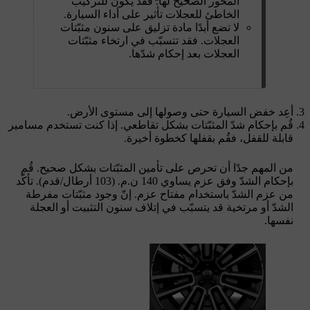
المحور الصحيح لها. فقد يكون للتركيب
الخاطئ للعجلات تأثير على أداء السيارة.
لا تضع أبدًا مادة تزليق على سنون مثبّتات
العجلات. فقد تتسبّب في ارتخاء مثبّتات
العجلات بعد إحكام شدّها.
أعِد خفض السيارة حتى وصولها إلى مستوى الأرض.
قُم بإحكام شدّ المثبّتات بشكل تقاطعي. إذا كنت تستخدم مسامير
قابلة للقفل، فقُم بقفلها كخطوة أخيرة.
من المهم جدًا أن تحرص على تأمين المثبّتات بشكل صحيح. قُم
بإحكام الشدّ وفق عزم يساوي 140 ن.م. (103 أرطال/قدم). تأكّد
من عزم الشدّ باستخدام مفتاح عزم. إنّ وجود مثبّتات مفرطة
الشدّ أو مرتخية قد يتسبّب في إتلاف سنون التثبيت أو العجلة
نفسها.