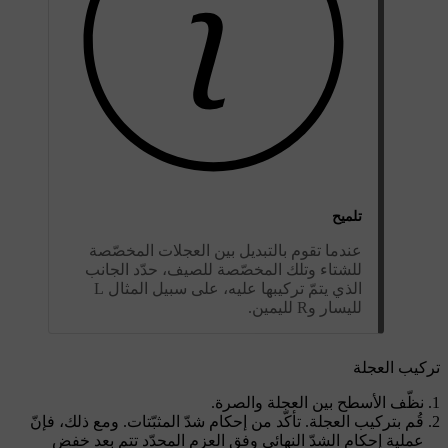
تلميح
عندما تقوم بالتبديل بين العجلات المخصّصة
للشتاء وتلك المخصّصة للصيف، حدّد الجانب
الذي يتمّ تركيبها عليه، على سبيل المثال L
لليسار وR لليمين.
تركيب العجلة
نظّف الأسطح بين العجلة والصرة.
قُم بتركيب العجلة. تأكّد من إحكام شدّ المثبّتات. ومع ذلك، فإنّ
عملية إحكام الشدّ النهائي وفق العزم المحدّد تتم بعد خفض