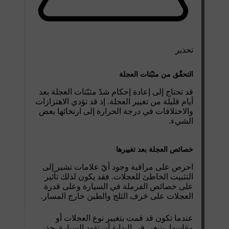
تحذير
التحقّق من مثبّتات العجلة
قد تحتاج إلى إعادة إحكام شدّ مثبّتات العجلة بعد
أيام قليلة من تغيير العجلة. إذ قد تؤدي الاهتزازات
والاختلافات في درجة الحرارة إلى ارتخائها بعض
الشيء.
خصائص العجلة بعد تغييرها
احرص على مراقبة وجود أيّ علامات تشير إلى
التثبيت الخاطئ للعجلات. فقد يكون لذلك تأثير
على خصائص الفرملة في السيارة وعلى قدرة
العجلات على حَرف الثلج والطين خارج المسار.
عندما تكون قد قمت بتغيير نوع العجلات أو
مقاسها، ينبغي في البداية أن تقود السيارة بحذر.