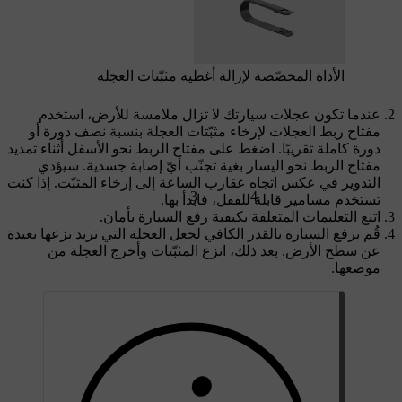
الأداة المخصّصة لإزالة أغطية مثبّتات العجلة
عندما تكون عجلات سيارتك لا تزال ملامسة للأرض، استخدم
مفتاح ربط العجلات لإرخاء مثبّتات العجلة بنسبة نصف دورة أو
دورة كاملة تقريبًا. اضغط على مفتاح الربط نحو الأسفل أثناء تمديد
مفتاح الربط نحو اليسار بغية تجنّب أيّ إصابة جسدية. سيؤدي
التدوير في عكس اتجاه عقارب الساعة إلى إرخاء المثبّت. إذا كنت
3
4
تستخدم مسامير قابلة للقفل، فابدأ بها.
اتبع التعليمات المتعلقة بكيفية رفع السيارة بأمان.
قُم برفع السيارة بالقدر الكافي لجعل العجلة التي تريد نزعها بعيدة
عن سطح الأرض. بعد ذلك، انزع المثبّتات وأخرج العجلة من
موضعها.