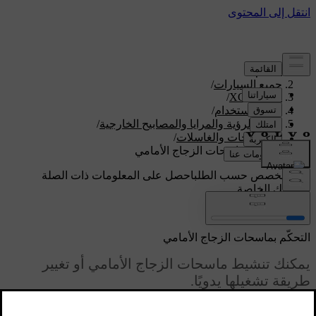
الدعم
/
جميع السيارات
/
/
XC60 2026
دليل الاستخدام
/
مجال الرؤية والمرايا والمصابيح الخارجية
/
الماسحات والغاسلات
/
التحكّم بماسحات الزجاج الأمامي
دعم مخصص حسب الطلب
احصل على المعلومات ذات الصلة
بسيارتك الخاصة.
تسجيل الدخول
التحكّم بماسحات الزجاج الأمامي
يمكنك تنشيط ماسحات الزجاج الأمامي أو تغيير
طريقة تشغيلها يدويًا.
محدّث ٣٠‏/٠٣‏/٢٠٢٦