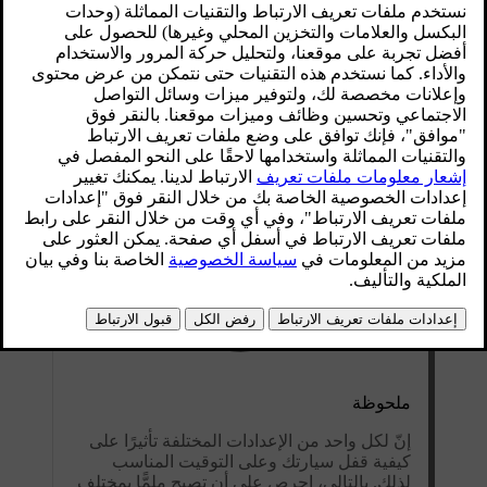
ملحوظة
إنّ لكل واحد من الإعدادات المختلفة تأثيرًا على
كيفية قفل سيارتك وعلى التوقيت المناسب
لذلك. بالتالي، احرص على أن تصبح ملمًّا بمختلف