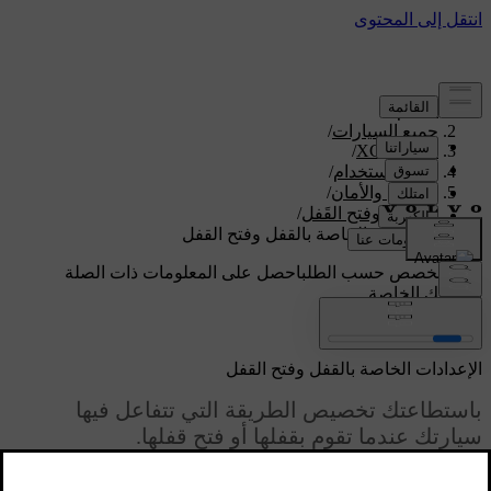
الدعم
/
جميع السيارات
/
/
XC60 2027
دليل الاستخدام
/
الدخول والأمان
/
القَفل وفتح القَفل
/
الإعدادات الخاصة بالقفل وفتح القفل
دعم مخصص حسب الطلب
احصل على المعلومات ذات الصلة
بسيارتك الخاصة.
تسجيل الدخول
الإعدادات الخاصة بالقفل وفتح القفل
باستطاعتك تخصيص الطريقة التي تتفاعل فيها
سيارتك عندما تقوم بقفلها أو فتح قفلها.
محدّث ٠٢‏/٠٢‏/٢٠٢٦