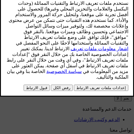
محدّث ٠١‏/٠٨‏/٢٠٢٥
تأكد من فتح السيارة باستخدام مفتاح عادي أو المفتاح بدون أزرار
للوصول إلى إعدادات تحديد السرعة.
اضغط على رمز السيارة
في الشريط السفلي وانتقل إلى
الإعدادات
.
انتقل إلى
ملفات التعريف
→
Care key
.
فعّل حد السرعة واختر السرعة القصوى المطلوبة.
سيظهر رمز تحديد السرعة على شاشة العرض الخاصة بالسائق.
إنّ الخط المنقّط باللون الأصفر في عدّاد السرعة يعرض حدّ
السرعة الحالي.
هل ساعد هذا؟
نعم
لا