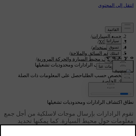
الدعم
/
جميع السيارات
/
/
XC60 2027
دليل الاستخدام
/
نظم دعم السائق والملاحة
/
اكتشاف محيط السيارة والحركة المرورية
/
نطاق اكتشاف الرادارات ومحدوديات تشغيلها
دعم مخصص حسب الطلب
احصل على المعلومات ذات الصلة
بسيارتك الخاصة.
تسجيل الدخول
نطاق اكتشاف الرادارات ومحدوديات تشغيلها
تقوم الرادارات بإرسال موجات لاسلكية من أجل جمع
معلومات حول محيط السيارة. كما يمكنها تحديد
المسافة الفاصلة عن الأجسام المحيطة بالإضافة إلى
معلومات معيّنة حول حركتها. بالتالي، من المهم ألّا يتم