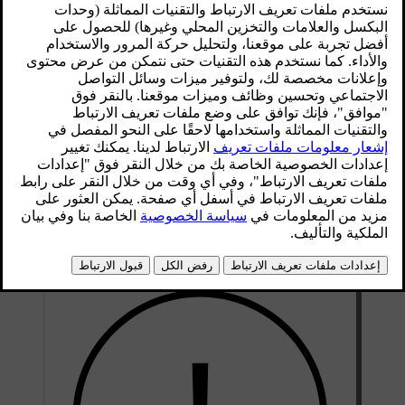
حجب مجال رؤية الرادارات.
محدّث ٢٨‏/١٠‏/٢٠٢٤
لقد تمّ تثبيت عدة رادارات في سيارتك لكي تستهدف اتجاهات
مختلفة وتجمع المعلومات حول كل ما يحيط بالسيارة. ويتم استخدام
هذه المعلومات بشكل أساسي بواسطة ميزات دعم السائق المزوّدة
بها السيارة. يتم إرسال موجات لاسلكية بصورة مستمرة وهي ترتد
من جديد إلى السيارة في حال اكتشفت وجود جسم يعيق مسارها.
وعند ارتداد الموجات إلى السيارة، يصبح بإمكان هذه الأخيرة حساب
وضعيّة الجسم الذي تمّ اكتشافه واتجاه حركته على سبيل المثال.
لا تتأثر الرادارات بظروف الإضاءة المحيطة، إذ إنه باستطاعتها أداء
وظيفتها على أكمل وجه في ظل ظروف مشمسة ومظلمة تمامًا.