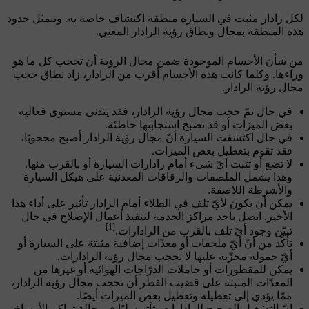
لكل رادار مثبت في السيارة منطقة اكتشاف خاصة به. وتتمثل حدود
هذه المنطقة بمجال ونطاق رؤية الرادار المعني.
من شأن الأجسام الموجودة ضمن مجال الرؤية أن تحجب كل ما هو
وراءها. وكلما كانت هذه الأجسام أقرب من الرادار، زاد نطاق حجب
مجال رؤية الرادار.
في حال تمّ حجب مجال رؤية الرادار، فقد يتدنى مستوى فعالية
بعض الميزات أو قد تصبح استجابتها خاطئة.
في حال اكتشفت السيارة أنّ مجال رؤية الرادار أصبح محجوبًا،
فقد تقوم بتعطيل بعض الميزات.
لا تضع أو تثبت أيّ شيء أمام رادارات السيارة أو بالقرب منها.
وهذا يشمل الملصقات والرقاقات المعدنية على هيكل السيارة
والأشرطة اللاصقة.
يمكن أن يكون لأيّ تلف في الطلاء أمام الرادار تأثير على أداء هذا
الأخير. اتصل بأحد مراكز الخدمة لتنفيذ أعمال الإصلاح في حال
[1]
تبيّن وجود أيّ تلف بالقرب من الرادارات.
تأكّد من أنّ أيّ ملحقات أو معدّات إضافية مثبتة على السيارة أو
أيّ حمولة مخزّنة عليها لا تحجب مجال رؤية الرادارات.
يمكن للمقطورات أو حاملات الدرّاجات الهوائية أو غيرها من
المعدّات المثبتة على قضيب القطر أن تحجب مجال رؤية الرادار،
ممّا يؤدي إلى تعطيله وتعطيل بعض الميزات أيضًا.
إنّ التشغيل الصحيح للرادارات يتأثر سلبًا في حالة تراكم الأوساخ