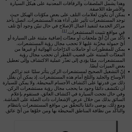
وهذا يشمل الملصقات والرقاقات المعدنية على هيكل السيارة
والأشرطة اللاصقة.
يمكن أن يكون لعلامات التلف على بعض مكوّنات الهيكل حيث
توجد المستشعرات تأثير على أداء هذه المستشعرات. اتصل بأحد
مراكز الخدمة لتنفيذ أعمال الإصلاح في حال تبيّن وجود أيّ تلف
[1]
في مواقع تثبيت المستشعرات.
تأكّد من أنّ أيّ ملحقات أو معدّات إضافية مثبتة على السيارة أو
أيّ حمولة مخزّنة عليها لا تحجب مجال رؤية المستشعرات.
يمكن للمقطورات أو حاملات الدرّاجات الهوائية أو غيرها من
المعدّات المثبتة على قضيب القَطر أن تحجب مجال رؤية
المستشعرات، ممّا يؤدي إلى تعذّر عملية الاكتشاف وإلى تعطيل
بعض الميزات أيضًا.
إنّ التشغيل الصحيح لمستشعرات الركن يتأثر سلبًا عند تراكم
الأوساخ والجليد والثلج أمام هذه المستشعرات. إذ يمكن أن يقلّل
ذلك من قدرتها على اكتشاف الأجسام المحيطة. ولا يمكن للسيارة
أن تكتشف دائمًا وجود ما يحجب مجال رؤية مستشعرات الركن.
وفي حال نجحت السيارة في اكتشاف العائق، فستقوم بإعلام
السائق بذلك من خلال عرض الإشعارات ذات الصلة على الشاشة.
ومع ذلك، يوصى دائمًا بالتحقّق من مواقع المستشعرات بانتظام
والتأكّد من نظافة المناطق المحيطة بها ومن خلوّها من أيّ عائق.