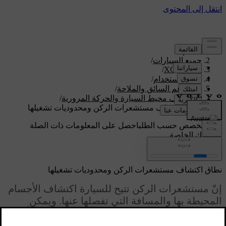
الدعم
/
جميع السيارات
/
/
XC60 2027
دليل الاستخدام
/
نظم دعم السائق والملاحة
/
اكتشاف محيط السيارة والحركة المرورية
/
نطاق اكتشاف مستشعرات الركن ومحدوديات تشغيلها
دعم مخصص حسب الطلب
احصل على المعلومات ذات الصلة
بسيارتك الخاصة.
تسجيل الدخول
نطاق اكتشاف مستشعرات الركن ومحدوديات تشغيلها
إنّ مستشعرات الركن تتيح للسيارة اكتشاف الأجسام
المحيطة بها والمسافة التي تفصلها عنها. ويمكن
استخدام المستشعرات من مسافة قريبة نسبيًا أثناء
تنفيذ مناورة بسرعة منخفضة وضمن مساحة ضيقة،