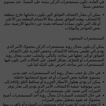
في العادة، تكون مستشعرات الركن مثبتة على المصدّ، عند مستوى
منخفض نسبيًا.
يمكن أن يتعذّر اكتشاف العوائق التي تكون دعاماتها خارج منطقة
الاكتشاف. وهذه العوائق تشمل مثلًا الأجسام المعلّقة من الأعلى
أو تلك التي تكون ممدّدة لمسافة بعيدة عن دعامتها الأرضية، مثل
بعض الحواجز والبوابات.
المستشعرات المحجوبة
يمكن أن يكون مجال رؤية مستشعرات الركن محجوبًا، الأمر الذي
يؤدي إلى تقليص مسافة الاكتشاف وخفض القدرة على اكتشاف
العوائق أو إلى جعلها غير متاحة. بالتالي، ولتجنّب حجب مجال رؤية
المستشعرات أو للتعرّف بشكل أفضل على الحالات التي تكون فيها
المستشعرات غير متاحة، احرص على التنبّه لما يلي:
في حال تمّ حجب مجال رؤية أحد المستشعرات، فقد يتدنى
مستوى فعالية بعض الميزات أو قد تصبح استجابتها خاطئة.
يمكن أن يؤدي هطول الأمطار الغزيرة أو تساقط الثلج بكثافة إلى
تدني موثوقية عملية الاكتشاف، الأمر الذي يؤدي إلى تعذّر توفر
الميزات التي تعتمد على مستشعرات الركن.
في حال اكتشفت السيارة أنّ مجال رؤية أحد المستشعرات أصبح
محجوبًا، قد تقوم بتعطيل بعض الميزات.
لا تضع أو تثبت أيّ شيء أمام مستشعرات السيارة أو بالقرب منها.