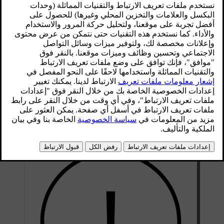
كما هو الحال أثناء الركن.
محدّث ٢٨‏/١٠‏/٢٠٢٤
إنّ مستشعرات الركن تستخدم الموجات الصوتية لاكتشاف الأجسام
القريبة من السيارة. وتستند طريقة عملها على إرسال نبضات من
الموجات فوق الصوتية التي يمكنها أن ترتد إلى المستشعر عندما
ترتطم بجسم أو عائق ما. وهذا ما يتيح للسيارة تحديد المسافة التي
تفصلها عن العوائق الموجودة ضمن منطقة الاكتشاف.
إنّ المعلومات الواردة من هذه المستشعرات تكون متاحة فقط عند
القيادة بسرعة منخفضة. إنّ هذه المستشعرات توفر معلومات حول
المسافة عندما يكون عرض الركن ظاهرًا في شاشة العرض.