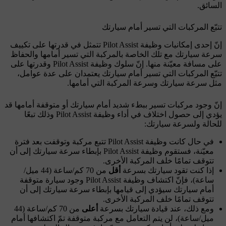
السائق.
تتبّع المركبات التي تسير أمام سيارتك
إنّ إحدى إمكانيات وظيفة Pilot Assist تتمثل في قدرتها على تكييف
سرعة سيارتك مع تلك الخاصة بالمركبة التي تسير أمامها والحفاظ
على مسافة معيّنة منها. إنّ سلوك وظيفة Pilot Assist وقدرتها على
تتبّع المركبات التي تسير أمام سيارتك يعتمدان على عدة عوامل،
مثل سرعة سيارتك وسرعة المركبة التي أمامها.
إنّ وجود مركبات تسير ببطء شديد أمام سيارتك أو متوقفة أمامها قد
يؤدي إلى حصول اختلاف في أداء وظيفة Pilot Assist وذلك تبعًا
للحالة ولسرعة سيارتك:
في حال كانت وظيفة Pilot Assist تتبع مركبة وتوقفت بعد فترة
معيّنة، فستقوم وظيفة Pilot Assist بإبطاء سرعة سيارتك إلى أن
تتوقف تمامًا خلف المركبة الأخرى.
إذا كنت تقود سيارتك بسرعة
أقل
من 70 كم/ساعة (44 ميل/
ساعة)، فإنّ اكتشاف وظيفة Pilot Assist وجود سيارة متوقفة
أمام سيارتك سيؤدي إلى قيامها بإبطاء سرعة سيارتك إلى أن
تتوقف تمامًا خلف المركبة الأخرى.
ومع ذلك، عند قيادة سيارتك بسرعة
أعلى
من 70 كم/ساعة (44
ميل/ساعة)، لن يتم التعامل مع مركبة متوقفة تمّ اكتشافها أمام