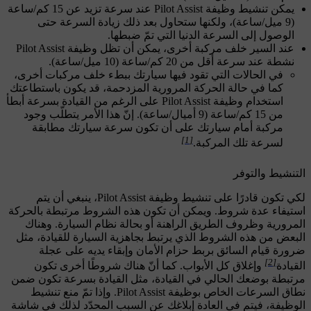
يمكن تنشيط وظيفة Pilot Assist عند سرعة تزيد عن 15 كم/ساعة
(9 ميل/ساعة)، ولكنها ستحاول بعد ذلك زيادة السرعة حتى
الوصول إلى السرعة الدنيا التي تمّ ضبطها.
عند السير خلف مركبة أخرى، يمكن أن تظل وظيفة Pilot Assist
نشطة عند سرعة أقل من 20 كم/ساعة (10 ميل/ساعة).
في الحالات التي تقود فيها سيارتك ببطء خلف مركبات أخرى،
كما في حالة الحركة المرورية المزدحمة، قد يكون باستطاعتك
استخدام وظيفة Pilot Assist على الرغم من القيادة بسرعة أبطأ
من 15 كم/ساعة (9 أميال/ساعة). إنّ هذا الأمر يتطلّب وجود
مركبة أمام سيارتك على أن تكون سرعة سيارتك مطابقة
[1]
لسرعة تلك المركبة.
التنشيط والتوفر
لكي تكون قادرًا على تنشيط وظيفة Pilot Assist، ينبغي أن يتم
استيفاء عدة شروط. ويمكن أن تكون هذه الشروط مرتبطة بالحركة
المرورية وظروف الطريق الراهنة أو بحالة نظام السيارة. وهناك
البعض من هذه الشروط الذي يرتبط بجاهزية السيارة للقيادة، مثل
ضرورة قيام السائق بربط حزام الأمان وإبقاء يديه على عجلة
[2]
القيادة
وإغلاق كل الأبواب. كما أنّ هناك شروطًا أخرى تكون
مرتبطة بوضعك الحالي في القيادة، مثل القيادة بسرعة تكون ضمن
نطاق السرعات الخاص بوظيفة Pilot Assist. وإذا تمّ منع تنشيط
الوظيفة، فيتم في العادة إبلاغك عن السبب المحدّد لذلك في شاشة