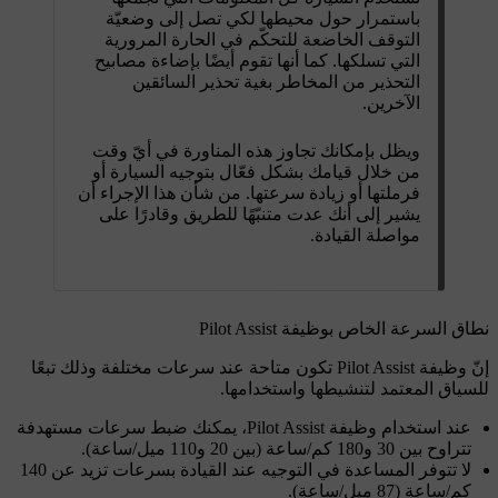
باستمرار حول محيطها لكي تصل إلى وضعيّة
التوقف الخاضعة للتحكّم في الحارة المرورية
التي تسلكها. كما أنها تقوم أيضًا بإضاءة مصابيح
التحذير من المخاطر بغية تحذير السائقين
الآخرين.
ويظل بإمكانك تجاوز هذه المناورة في أيّ وقت
من خلال قيامك بشكل فعّال بتوجيه السيارة أو
فرملتها أو زيادة سرعتها. من شأن هذا الإجراء أن
يشير إلى أنك عدت متنبّهًا للطريق وقادرًا على
مواصلة القيادة.
نطاق السرعة الخاص بوظيفة Pilot Assist
إنّ وظيفة Pilot Assist تكون متاحة عند سرعات مختلفة وذلك تبعًا
للسياق المعتمد لتنشيطها واستخدامها.
عند استخدام وظيفة Pilot Assist، يمكنك ضبط سرعات مستهدفة
تتراوح بين 30 و180 كم/ساعة (بين 20 و110 ميل/ساعة).
لا تتوفر المساعدة في التوجيه عند القيادة بسرعات تزيد عن 140
كم/ساعة (87 ميل/ساعة).