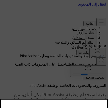
الدعم
/
جميع السيارات
/
/
XC60 2027
دليل الاستخدام
/
نظم دعم السائق والملاحة
/
القيادة المؤازَرة
/
/
Pilot Assist
الشروط والمحدوديات الخاصة بوظيفة Pilot Assist
دعم مخصص حسب الطلب
احصل على المعلومات ذات الصلة
بسيارتك الخاصة.
تسجيل الدخول
الشروط والمحدوديات الخاصة بوظيفة Pilot Assist
بغية استخدام وظيفة Pilot Assist بكل أمان، من
المهم أن تكون مدركًا للمحدوديات الخاصة بها. إذ،
على الرغم من أنها وظيفة متطوّرة إلّا أنه يتعذّر عليها