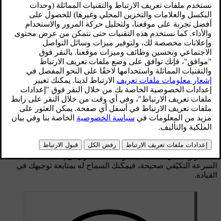
التعامل مع عدد من الحالات والظروف.
محدّث ٠١‏/٠٨‏/٢٠٢٥
مسؤولية السائق عند استخدام وظيفة Pilot Assist
إنّ إحدى المحدوديات الرئيسية لوظيفة Pilot Assist تقتضي بأن تكون
مدركًا للمسؤولية الملقاة على عاتق السائق. بالفعل، عند استخدامك
لهذه الوظيفة، سيظل من واجبك قيادة السيارة بفعالية وحرص تام.
وستظل مسؤولًا عن كل العمليات المتعلقة باتخاذ القرارات وتنفيذ
الإجراءات والاستجابات التي هي جزءًا من مهمة قيادة سيارتك.
لا يمكن لوظيفة Pilot Assist أن تتكهّن ما الذي تنوي فعله أو ما الذي
سيقوم به سائقو السيارات الأخرى. وهو، على عكس السائق المتنبّه،
غير قادر على توقّع أو تحديد كل واحدة من الحالات الخطرة
المحتملة. لذلك، فإنّ من واجبك تقييم أداء وظيفة Pilot Assist بشكل
مستمر والتدخّل عند الحاجة. وطالما أنك ترى أنّ إدخالات مثبّت
السرعة التكيّفي صحيحة، فيمكنك السماح له بمتابعة توجيهك في
القيادة.