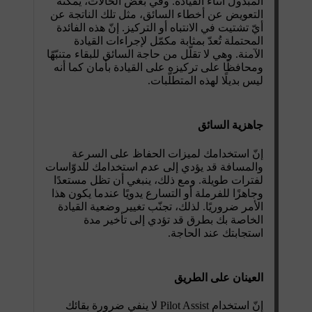
المبذول أثناء القيادة. وفي بعض الحالات، يمكنه
التعويض عن أخطاء السائق، مثل تلك الناتجة عن
أيّ تشتيت في الانتباه أو التركيز. إنّ هذه الفائدة
المحتملة تُعدّ بمثابة مكمّل لإجراءات القيادة
الآمنة. وهي لا تقلّل من حاجة السائق للبقاء متنبّهًا
ومحافظًا على تركيزه على القيادة بأمان كما أنه
ليس بديلًا لهذه المتطلّبات.
جاهزية السائق
إنّ استخدامك لميزات الحفاظ على السرعة
والمسافة قد يؤدي إلى عدم استخدامك للدوّاسات
لفترات طويلة. ومع ذلك، ينبغي أن تظل مستعدًا
وجاهزًا للفرملة أو التسارع يدويًا عندما يكون هذا
الأمر ضروريًا. لذلك، تجنّب تغيير وضعية القيادة
الخاصة بك بطرق قد تؤدي إلى تأخير مدة
استجابتك عند الحاجة.
العينان على الطريق
إنّ استخدام Pilot Assist لا ينفي ضرورة بقائك