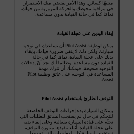
منتبهًا كسائق. وهذا الأمر يقتضي منك الاستمرار
في مراقبة محيطك والحركة المرورية من حولك،
تمامًا كما في حالة القيادة بدون مساعدة.
إبقاء اليدين على عجلة القيادة
يمكن لوظيفة Pilot Assist أن تساعدك في توجيه
سيارتك ولكن ذلك لا ينفي ضرورة قيامك بإبقاء
يديك على عجلة القيادة، تمامًا كما في حالة
القيادة دون مساعدة. وطالما أنك تجد أنّ إدخالات
التوجيه صحيحة، فيمكنك أن تترك مهمة
المساعدة في التوجيه على عاتق وظيفة Pilot
Assist.
التوقف الطارئ باستخدام Pilot Assist
بإمكان السيارة بدء إجراءات التوقف الخاضعة
للتحكّم في حال لم يستجب السائق للطلبات التي
تحثّه على قيادة السيارة بفعالية وعلى إبقاء يديه
على عجلة القيادة. أثناء تنفيذها مناورة التوقف،
تستخدم السيارة كل المعلومات التي تجمعها