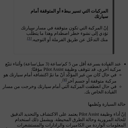
المركبات التي تسير ببطء أو المتوقفة أمام
سيارتك
إنّ المركبة التي تكون متوقفة في مسار سيارتك
تؤدي إلى نشوء خطر اصطدام وهذا ما يتطلّب
[3]
منك التدخّل عن طريق الفرملة أو التوجيه.
عند القيادة بسرعة أقل من 5 كم/ساعة (3 ميل/ساعة) وأثناء تتبّع
مركبة أخرى، قد تتوقف وظيفة Pilot Assist مؤقتًا:
في حال كان من غير المؤكّد أنّ ما تمّ اكتشافه أمام سيارتك هو
[4]
مركبة متوقفة أو جسم آخر
.
في حال انعطفت المركبة التي أمام سيارتك وخرجت من مسار
القيادة الخاص بك.
حالة السيارة ونُظمها
إنّ أداء وظيفة Pilot Assist يعتمد على الاكتشاف والتحديد الدقيق
للحالة المرورية وحالة الطرق المحيطة. ويشمل ذلك استخدام
المعلومات الواردة من الكاميرات والرادارات والمستشعرات