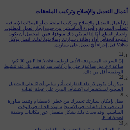
أعمال التعديل والإصلاح وتركيب الملحقات
إنّ أعمال التعديل والإصلاح وتركيب الملحقات أو المعدّات الإضافية
تتطلّب المعرفة والجودة المناسبتين من حيث إنجاز العمل المطلوب
واختيار القطع. أمّا إذا لم يكن ذلك متوفرًا، فمن المحتمل أن تكون
النتيجة انخفاض أداء وظائف سيارتك وسلامتها. لذلك، اتصل بوكيل
Volvo قبل إجراء أيّ تعديل على سيارتك.
[1]
إنّ السرعة المستهدفة الأدنى لوظيفة Pilot Assist هي 30 كم/
ساعة (20 ميل/ساعة)، حتى وإن كانت سرعة سيارتك عند تنشيط
الوظيفة أقل من ذلك.
[2]
يمكن أن يكون لارتداء القفازات تأثير سلبي أحيانًا على التشغيل
الصحيح لمستشعرات اكتشاف اليدين على عجلة القيادة
[3]
يظل بإمكان سيارتك تحذيرك من خطر الاصطدام وتنفيذ مناورة
آمنة في حال فشلتَ في الاستجابة لهذه الحالة في الوقت
المناسب. وقد يحدث ذلك بشكل منفصل عن إمكانيات وظيفة
Pilot Assist.
[4]
مثل العوائق المصمّمة للتحفيز على القيادة ببطء.