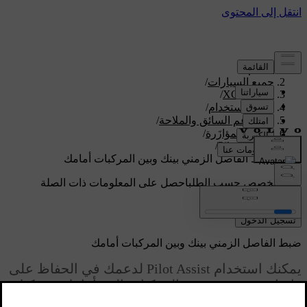
الدعم
/
جميع السيارات
/
/
XC60 2027
دليل الاستخدام
/
نظم دعم السائق والملاحة
/
القيادة المؤازَرة
/
/
Pilot Assist
ضبط الفاصل الزمني بينك وبين المركبات أمامك
دعم مخصص حسب الطلب
احصل على المعلومات ذات الصلة
بسيارتك الخاصة.
تسجيل الدخول
ضبط الفاصل الزمني بينك وبين المركبات أمامك
يمكنك استخدام Pilot Assist لدعمك في الحفاظ على
فاصل زمني محدد مع المركبات التي أمامك. ويمكنك
ضبط هذا الفاصل الزمني والمسافة العامة عبر أزرار