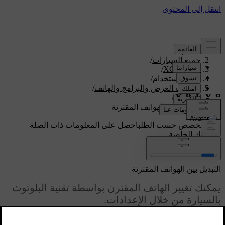
الدعم
/
جميع السيارات
/
/
XC60 2027
دليل الاستخدام
/
شاشات العرض والبرامج والهاتف
/
الهاتف
/
التبديل بين الهواتف المقترنة
دعم مخصص حسب الطلب
احصل على المعلومات ذات الصلة
بسيارتك الخاصة.
تسجيل الدخول
التبديل بين الهواتف المقترنة
يمكنك تغيير الهاتف المقترن بواسطة تقنية البلوتوث
بالسيارة من خلال الإعدادات.
محدّث ٠٤‏/٠٤‏/٢٠٢٥