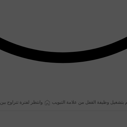
م بتشغيل وظيفة القفل من علامة التبويب
وانتظر لفترة تتراوح بين ١٥ و٢٠ ثانية.