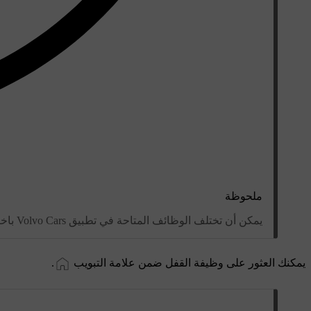
ملحوظة
يمكن أن تختلف الوظائف المتاحة في تطبيق Volvo Cars باختلاف طراز السيارة وعام الطراز والمنطقة المعنيّة. قد تختلف الوظائف المتاحة أيضًا مع مرور الوقت.
يمكنك العثور على وظيفة القفل ضمن علامة التبويب
.