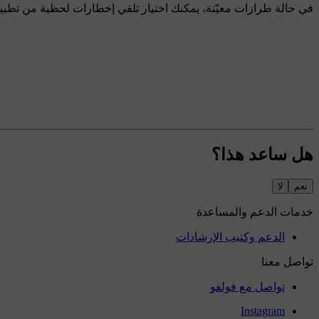
في حالة طرازات معيّنة، يمكنك اختيار تلقي إخطارات لحظية من تطبيق Volvo Cars حول حالة قفل السيا
هل ساعد هذا؟
نعم
لا