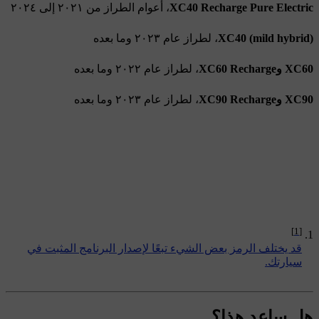
XC40 Recharge Pure Electric
، أعوام الطراز من ٢٠٢١ إلى ٢٠٢٤
XC40 (mild hybrid)
، لطراز عام ٢٠٢٣ وما بعده
XC60 وXC60 Recharge
، لطراز عام ٢٠٢٢ وما بعده
XC90 وXC90 Recharge
، لطراز عام ٢٠٢٣ وما بعده
[1]
قد يختلف الرمز بعض الشيء تبعًا لإصدار البرنامج المثبت في
سيارتك.
هل ساعد هذا؟