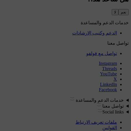
نعم
لا