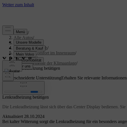
Support
/
Alle Autos
/
S60 2024
/
Benutzerhandbuch
/
Klima und Komfort im Innenraum
/
Klimaanlage
/
Bedienelemente der Klimaanlage
/
Lenkradheizung betätigen
Maßgeschneiderte Unterstützung
Erhalten Sie relevante Informatione
Anmelden
Lenkradheizung betätigen
Die Lenkradheizung lässt sich über das Center Display bedienen. Sie 
Aktualisiert 28.10.2024
Bei kalter Witterung sorgt die Lenkradheizung für ein besonders ang