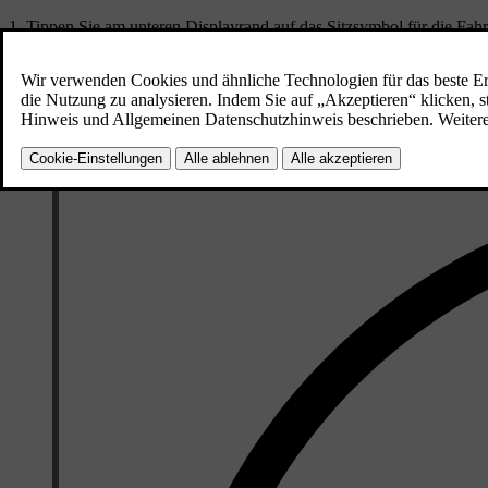
Tippen Sie am unteren Displayrand auf das Sitzsymbol für die Fahr
Stellen Sie die gewünschte Stufe der Lenkradheizung ein.