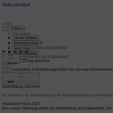
Support
/
Alle Autos
/
S60 2024
/
Benutzerhandbuch
/
Klima und Komfort im Innenraum
/
Klimaanlage
/
Bedienelemente der Klimaanlage
/
Sitzbelüftung aktivieren
Maßgeschneiderte Unterstützung
Erhalten Sie relevante Informatione
Anmelden
Sitzbelüftung aktivieren
Sie aktivieren die Sitzbelüftung in der Komfortansicht auf dem Center
Aktualisiert 04.04.2025
Bei warmer Witterung erhöht die Sitzbelüftung den Fahrkomfort. Die Si