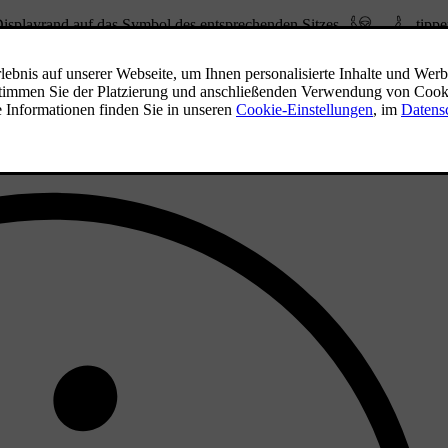
 Displayrand auf das Symbol des entsprechenden Sitzes
tippe
nd auf den Pfeil nach unten.