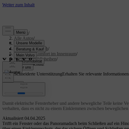
Support
/
Alle Autos
/
S60 2024
/
Benutzerhandbuch
/
Klima und Komfort im Innenraum
/
Fenster und Scheiben
/
Einklemmschutz
Maßgeschneiderte Unterstützung
Erhalten Sie relevante Informatione
Anmelden
Einklemmschutz
Damit elektrische Fensterheber und andere bewegliche Teile keine Ve
verhalten, dass es nicht zu einem Einklemmen zwischen beweglichen 
Aktualisiert 04.04.2025
Trifft ein Fenster oder das Panoramadach beim Schließen auf ein Hin
über einen Einklemmschutz, der das sichere Öffnen und Schließen gew