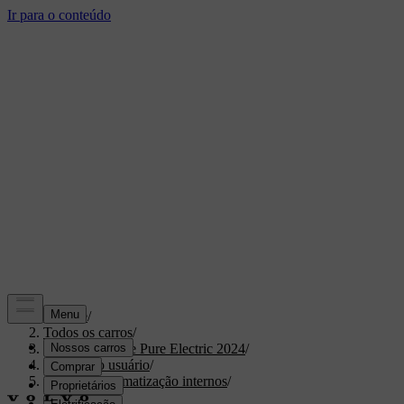
Suporte
/
Todos os carros
/
XC40 Recharge Pure Electric 2024
/
Manual do usuário
/
Conforto e climatização internos
/
Interior
/