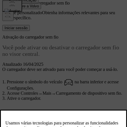
Ativação do carregador sem fio
Suporte personalizado
Obtenha informações relevantes para seu
carro específico.
Iniciar sessão
Ativação do carregador sem fio
Você pode ativar ou desativar o carregador sem fio
no visor central.
Atualizado 16/04/2025
O carregador deve ser ativado para você poder começar a usá-lo.
Pressione o símbolo do veículo
na barra inferior e acesse
Configurações
.
Acesse
Controles
→
Mais
→
Carregamento de dispositivo sem fio
.
Ative o carregador.
Isso ajudou?