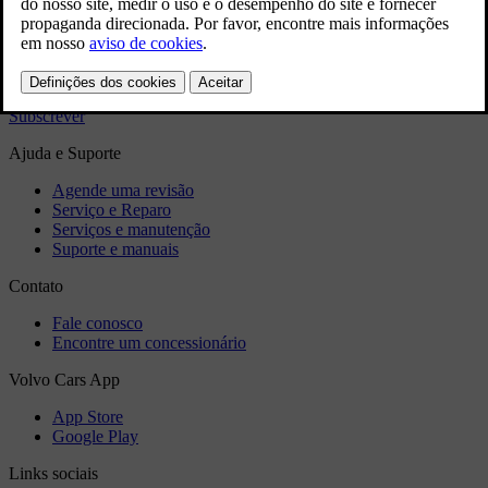
Sim
Não