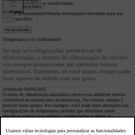
Temperatura e ar condicionado
Suporte personalizado
Obtenha informações relevantes para seu
carro específico.
Iniciar sessão
Temperatura e ar condicionado
Ao usar as configurações automáticas de
climatização, o sistema de climatização do veículo
visa sempre proporcionar um ambiente interno
confortável. Entretanto, se você quiser, sempre pode
fazer ajustes de acordo com seu gosto.
Atualizado 04/04/2025
O modo de climatização automática oferece um ambiente interno
confortável na maioria das circunstâncias. No entanto, sempre é
possível fazer ajustes. Por exemplo, você pode fazer alterações nas
configurações de temperatura, permitir que diferentes zonas
climáticas tenham suas próprias configurações e alterar as
configurações do ar-condicionado.