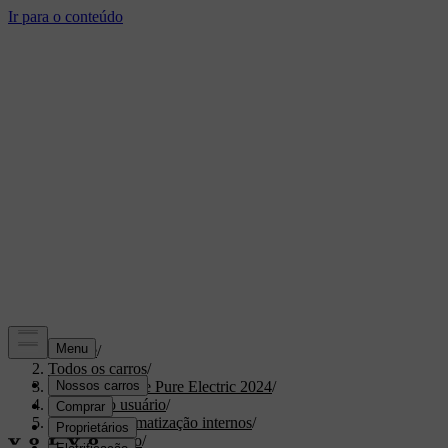
Suporte
/
Todos os carros
/
XC40 Recharge Pure Electric 2024
/
Manual do usuário
/
Conforto e climatização internos
/
Climatização
/