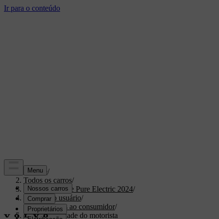
Suporte
/
Todos os carros
/
XC40 Recharge Pure Electric 2024
/
Manual do usuário
/
Informações ao consumidor
/
Responsabilidade do motorista