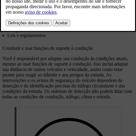
reconhecer, tais como:
Conduzir e usar funções de suporte à condução
Familiarização das capacidades e limitações do veículo
Distração do motorista
Fadiga do motorista
Leis e regulamentos
Conduzir e usar funções de suporte à condução
Você é responsável por adaptar sua condução às condições atuais,
mesmo ao usar funções de suporte à condução. Isso inclui adaptar
sua distância de outros veículos e velocidade, assim como estar
pronto para reagir ao trânsito e aos perigos da estrada. As
intervenções e os avisos de segurança do veículo dependem da
detecção e da identificação precisas do tráfego circundante e das
condições da estrada. Os sistemas de detecção não podem lidar com
todas as condições de condução, tráfego, clima e estrada.