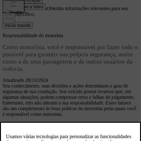
Suporte personalizado
Obtenha informações relevantes para seu
carro específico.
Iniciar sessão
Responsabilidade do motorista
Como motorista, você é responsável por fazer todo o
possível para garantir sua própria segurança, assim
como a de seus passageiros e de outros usuários da
rodovia.
Atualizado 28/10/2024
Seu conhecimento, suas decisões e ações determinam o grau de
segurança de sua condução. Seu veículo possui recursos que, em
algumas situações, podem compensar erros e falhas de julgamento.
Entretanto, eles não alteram a sua responsabilidade. Esses fatores
são um complemento às boas práticas do motorista pelas quais você
é responsável como motorista.
Você provavelmente estudou e treinou para garantir que possui o
conhecimento e as habilidades necessárias para ser um motorista
seguro. Esta seção cobre alguns fatores essenciais que você pode