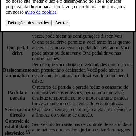
Seu veículo possui vários recursos que afetam a dinâmica de
condução e o desempenho.
Seu veículo tem diferentes modos de condução
dentre os quais escolher, que são adequados para
Modos de
diferentes tipos de condução. A seleção de um modo
condução
de condução altera a dinâmica de condução e, às
vezes, pode afetar as configurações disponíveis.
O one pedal drive permite a você tanto frear quanto
One pedal
acelerar usando apenas o pedal do acelerador. Você
drive
pode ativar ou desativar o One pedal drive nas
configurações.
Permite que você dirija em velocidades muito baixas
Deslocamento
sem pressionar o acelerador. Você pode ativar o
automático
deslocamento automático desativando o one pedal
drive.
O recurso de partida e parada reduz o consumo de
Partida e
combustível e as emissões, permitindo que você
parada
desligue temporariamente o motor durante paradas
breves, mantendo os sistemas do veículo ativos.
Sensação da
O ajuste da sensação da direção afeta a resistência e
direção
a firmeza do volante de direção.
Controle de
Seu veículo tem sistemas de controle de estabilidade
estabilidade
automáticos que podem ajudar a evitar derrapagens.
[1]
eletrônico