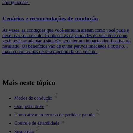
configurações.
Cenários e recomendações de condução
Às vezes, as condições que você enfrenta afetam como você pode e
deve usar seu veículo. Conhecer as capacidades do veículo e como
você pode se adaptar à situação pode ter um impacto significativo no
resultado. Os benefícios vão de evitar perigos imediatos a obter o
máximo em termos de desempenho do seu veículo.
Mais neste tópico
Modos de condução
One pedal drive
Como ativar ao recurso de partida e parada
Controle de estabilidade
Suspensão