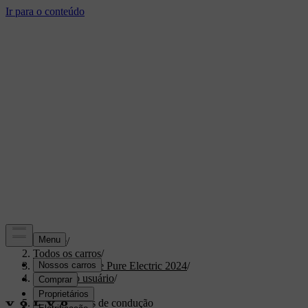
Suporte
/
Todos os carros
/
XC40 Recharge Pure Electric 2024
/
Manual do usuário
/
Condução
/
Características de condução